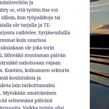
oministeriöön ja
y se, että työtön itse voi
illoin, kun työpaikkoja tai
ialla ole tarjolla ja TE-
arjonta vaihtelee. Syrjäseuduilla
isemmat kuin suurissa
ksiakaan ole joka torin
ttii, lähteäkö muutaman päivän
kärsiäkö nahoissaan vajaan
n. Kuntien, kolmannen sektorin
ämiä koulutuksia ja
sketa lain tarkoittamaksi
ksi. Myöskään omatoiminen
äivää seitsemänä päivänä
iivisuutta. Vaikka työtön olisi