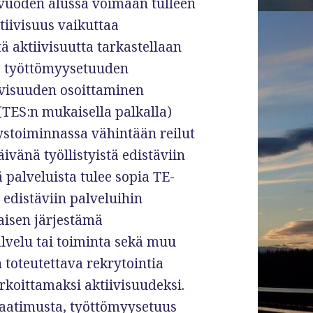
ä vuoden alussa voimaan tulleen
iivisuus vaikuttaa
ä aktiivisuutta tarkastellaan
5 työttömyysetuuden
ivisuuden osoittaminen
(TES:n mukaisella palkalla)
tystoiminnassa vähintään reilut
äivänä työllistyistä edistäviin
ä palveluista tulee sopia TE-
 edistäviin palveluihin
isen järjestämä
alvelu tai toiminta sekä muu
n toteutettava rekrytointia
rkoittamaksi aktiivisuudeksi.
 vaatimusta, työttömyysetuus