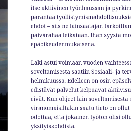
itse aktiivinen työnhaussan ja pyrkim
parantaa työllistymismahdollisuuksia
ehdot – siis ne lainsäätäjän tarkoitta
päivärahaa leikataan. Ihan syystä mo
epäoikeudenmukaisena.
Laki astui voimaan vuoden vaihteessa
soveltamisesta saatiin Sosiaali- ja te
helmikuussa. Edelleen on osin epäselv
edistävät palvelut kelpaavat aktiivis
eivät. Kun ohjeet lain soveltamisesta
viranomaisiltakin saatu tieto on ollu
odottaa, että jokainen työtön olisi ollu
yksityiskohdista.