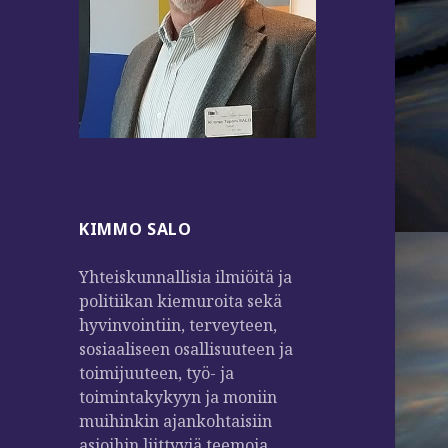
KIMMO SALO
Yhteiskunnallisia ilmiöitä ja
politiikan kiemuroita sekä
hyvinvointiin, terveyteen,
sosiaaliseen osallisuuteen ja
toimijuuteen, työ- ja
toimintakykyyn ja moniin
muihinkin ajankohtaisiin
asioihin liittyviä teemoja.