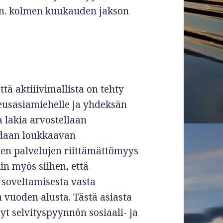
 n. kolmen kuukauden jakson
ttä aktiiivimallista on tehty
eusasiamiehelle ja yhdeksän
 lakia arvostellaan
idaan loukkaavan
jen palvelujen riittämättömyys
in myös siihen, että
 soveltamisesta vasta
 vuoden alusta. Tästä asiasta
t selvityspyynnön sosiaali- ja