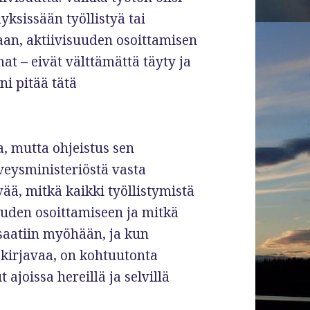
yksissään työllistyä tai
an, aktiivisuuden osoittamisen
mat – eivät välttämättä täyty ja
ni pitää tätä
, mutta ohjeistus sen
rveysministeriöstä vasta
ää, mitkä kaikki työllistymistä
uuden osoittamiseen ja mitkä
 saatiin myöhään, ja kun
t kirjavaa, on kohtuutonta
t ajoissa hereillä ja selvillä