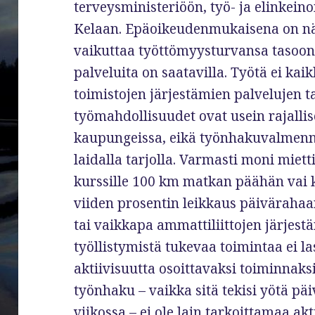
terveysministeriöön, työ- ja elinkein
Kelaan. Epäoikeudenmukaisena on näht
vaikuttaa työttömyysturvansa tasoon s
palveluita on saatavilla. Työtä ei kaikk
toimistojen järjestämien palvelujen t
työmahdollisuudet ovat usein rajall
kaupungeissa, eikä työnhakuvalmennu
laidalla tarjolla. Varmasti moni mie
kurssille 100 km matkan päähän vai 
viiden prosentin leikkaus päivärahaa
tai vaikkapa ammattiliittojen järjest
työllistymistä tukevaa toimintaa ei la
aktiivisuutta osoittavaksi toiminna
työnhaku – vaikka sitä tekisi yötä p
viikossa – ei ole lain tarkoittamaa akt