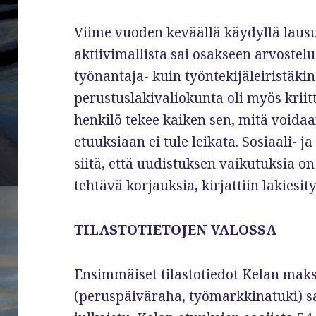
Viime vuoden keväällä käydyllä lausu
aktiivimallista sai osakseen arvostel
työnantaja- kuin työntekijäleiristäk
perustuslakivaliokunta oli myös kriitti
henkilö tekee kaiken sen, mitä voida
etuuksiaan ei tule leikata. Sosiaali-
siitä, että uudistuksen vaikutuksia on
tehtävä korjauksia, kirjattiin lakiesit
TILASTOTIETOJEN VALOSSA
Ensimmäiset tilastotiedot Kelan mak
(peruspäiväraha, työmarkkinatuki) s