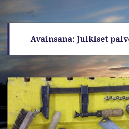
Avainsana:
Julkiset palv