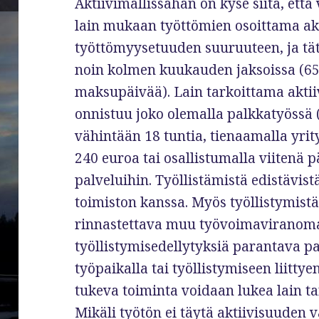
Aktiivimallissahan on kyse siitä, ett
lain mukaan työttömien osoittama akt
työttömyysetuuden suuruuteen, ja tät
noin kolmen kuukauden jaksoissa (6
maksupäivää). Lain tarkoittama akti
onnistuu joko olemalla palkkatyössä 
vähintään 18 tuntia, tienaamalla yri
240 euroa tai osallistumalla viitenä p
palveluihin. Työllistämistä edistävist
toimiston kanssa. Myös työllistymistä
rinnastettava muu työvoimaviranoma
työllistymisedellytyksiä parantava p
työpaikalla tai työllistymiseen liittye
tukeva toiminta voidaan lukea lain ta
Mikäli työtön ei täytä aktiivisuuden