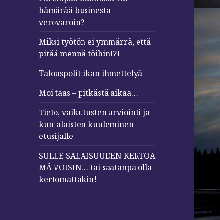
hämärää businesta
verovaroin?
Miksi työtön ei ymmärrä, että
pitää mennä töihin!?!
Talouspolitiikan ihmettelyä
Moi taas – pitkästä aikaa…
Tieto, vaikutusten arviointi ja
kuntalaisten kuuleminen
etusijalle
SULLE SALAISUUDEN KERTOA
MÄ VOISIN… tai saatanpa olla
kertomattakin!