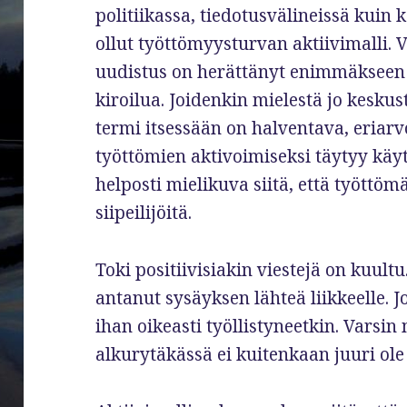
politiikassa, tiedotusvälineissä kuin
ollut työttömyysturvan aktiivimalli.
uudistus on herättänyt enimmäkseen
kiroilua. Joidenkin mielestä jo keskus
termi itsessään on halventava, eriarv
työttömien aktivoimiseksi täytyy käy
helposti mielikuva siitä, että työttöm
siipeilijöitä.
Toki positiivisiakin viestejä on kuultu.
antanut sysäyksen lähteä liikkeelle. J
ihan oikeasti työllistyneetkin. Vars
alkurytäkässä ei kuitenkaan juuri ole