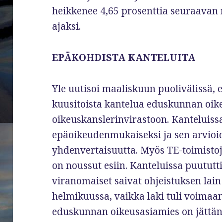
heikkenee 4,65 prosenttia seuraavan
ajaksi.
EPÄKOHDISTA KANTELUITA
Yle uutisoi maaliskuun puolivälissä, e
kuusitoista kantelua eduskunnan oik
oikeuskanslerinvirastoon. Kanteluissa
epäoikeudenmukaiseksi ja sen arvio
yhdenvertaisuutta. Myös TE-toimisto
on noussut esiin. Kanteluissa puututti
viranomaiset saivat ohjeistuksen lain
helmikuussa, vaikka laki tuli voimaan
eduskunnan oikeusasiamies on jättäny