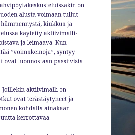
 kahvipöytäkeskusteluissakin on
 Vuoden alusta voimaan tullut
 hämmennystä, kiukkua ja
telussa käytetty aktiivimalli-
oistava ja leimaava. Kun
ttää ”voimakeinoja”, syntyy
ät ovat luonnostaan passiivisia
 Joillekin aktiivimalli on
otkut ovat terästäytyneet ja
in monen kohdalla ainakaan
 uutta kerrottavaa.