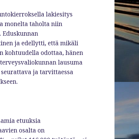
ntokierroksella lakiesitys
ua monelta taholta niin
in. Eduskunnan
nen ja edellytti, että mikäli
an kohtuudella odottaa, hänen
 ja terveysvaliokunnan lausuma
 seurattava ja tarvittaessa
ykseen.
samia etuuksia
aavien osalta on